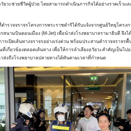
ัยวะช่วยชีวิตผู้ป่วย โดยสามารถดำเนินภารกิจได้อย่างรวดเร็ว
น้าที่ตำรวจจราจรโครงการพระราชดำริได้รับแจ้งจากศูนย์วิทยุโครงก
กสนามบินดอนเมือง (M-Jet) เพื่อนำส่งโรงพยาบาลรามาธิบดี จึงได
ิการเปิดเส้นทางจราจรอย่างเร่งด่วน พร้อมประสานตำรวจจราจรพื้
ี่เกี่ยวข้องตลอดเส้นทาง เพื่อให้การลำเลียงอวัยวะสำคัญเป็นไป
ำส่งถึงโรงพยาบาลปลายทางได้ทันตามเวลาที่กำหนด