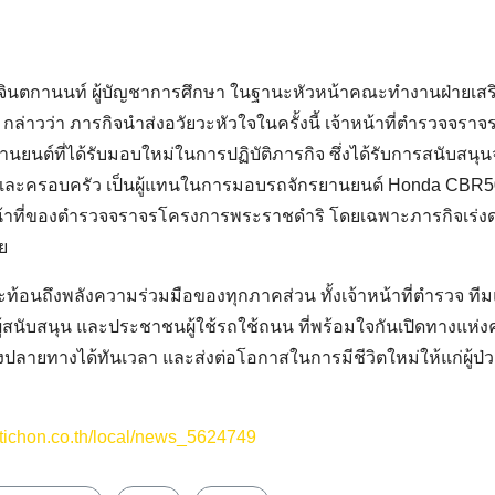
ร จินตกานนท์ ผู้บัญชาการศึกษา ในฐานะหัวหน้าคณะทำงานฝ่ายเส
กล่าวว่า ภารกิจนำส่งอวัยวะหัวใจในครั้งนี้ เจ้าหน้าที่ตำรวจจร
านยนต์ที่ได้รับมอบใหม่ในการปฏิบัติภารกิจ ซึ่งได้รับการสนับส
ละครอบครัว เป็นผู้แทนในการมอบรถจักรยานยนต์ Honda CBR500
หน้าที่ของตำรวจจราจรโครงการพระราชดำริ โดยเฉพาะภารกิจเร่ง
ย
วสะท้อนถึงพลังความร่วมมือของทุกภาคส่วน ทั้งเจ้าหน้าที่ตำรวจ ที
ู้สนับสนุน และประชาชนผู้ใช้รถใช้ถนน ที่พร้อมใจกันเปิดทางแห่งค
ึงปลายทางได้ทันเวลา และส่งต่อโอกาสในการมีชีวิตใหม่ให้แก่ผู้ป
tichon.co.th/local/news_5624749